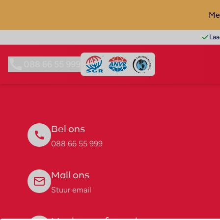
Mel
Laa
088 66 55 999
Bel ons
088 66 55 999
Mail ons
Stuur email