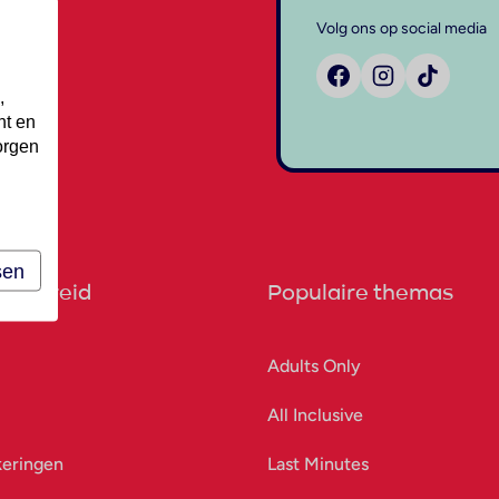
Volg ons op social media
,
nt en
orgen
sen
orbereid
Populaire themas
Adults Only
All Inclusive
keringen
Last Minutes