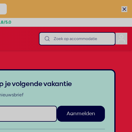
.8
/5.0
op je volgende vakantie
nieuwsbrief
Aanmelden