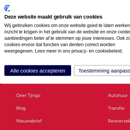
Maak een afspraak
Eenvoudig wanneer het uitkomt
Deze website maakt gebruik van cookies
Wij gebruiken cookies om onze website goed te laten werken
Offerte aanvragen
inzicht te krijgen in het gebruik van de website en onze conte
Vraag offerte aan
aanbiedingen beter af te stemmen op jouw interesses. Ook z
cookies ervoor dat functies van derden correct worden
weergegeven. Lees meer in ons privacy- en cookiebeleid.
Alle cookies accepteren
Toestemming aanpas
Ons bedrijf
Goed vo
Over Tjingo
Autohuur
Blog
Transfer
Nieuwsbrief
Reisverze