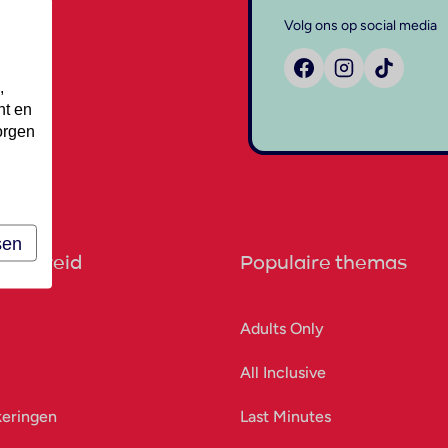
Volg ons op social media
,
nt en
orgen
sen
orbereid
Populaire themas
Adults Only
All Inclusive
keringen
Last Minutes