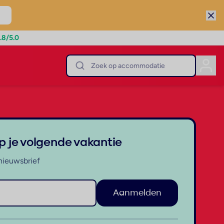
.8
/5.0
op je volgende vakantie
nieuwsbrief
Aanmelden