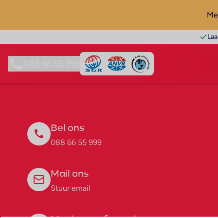
Mel
Laa
088 66 55 999
Bel ons
088 66 55 999
Mail ons
Stuur email