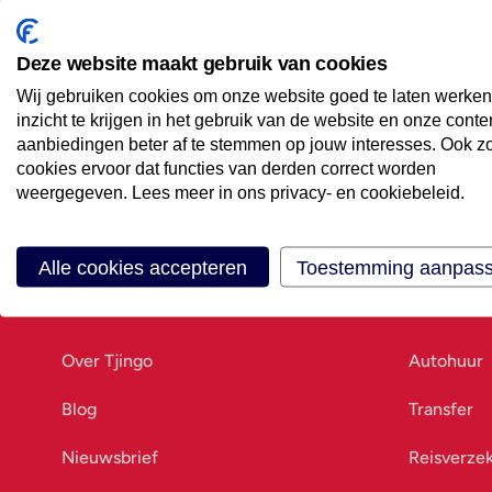
Maak een afspraak
Eenvoudig wanneer het uitkomt
Deze website maakt gebruik van cookies
Wij gebruiken cookies om onze website goed te laten werken
Offerte aanvragen
inzicht te krijgen in het gebruik van de website en onze conte
Vraag offerte aan
aanbiedingen beter af te stemmen op jouw interesses. Ook z
cookies ervoor dat functies van derden correct worden
weergegeven. Lees meer in ons privacy- en cookiebeleid.
Alle cookies accepteren
Toestemming aanpas
Ons bedrijf
Goed vo
Over Tjingo
Autohuur
Blog
Transfer
Nieuwsbrief
Reisverze