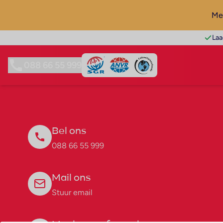
Mel
Laa
088 66 55 999
Bel ons
088 66 55 999
Mail ons
Stuur email