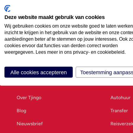
Maak een afspraak
Eenvoudig wanneer het uitkomt
Deze website maakt gebruik van cookies
Wij gebruiken cookies om onze website goed te laten werken
Offerte aanvragen
inzicht te krijgen in het gebruik van de website en onze conte
Vraag offerte aan
aanbiedingen beter af te stemmen op jouw interesses. Ook z
cookies ervoor dat functies van derden correct worden
weergegeven. Lees meer in ons privacy- en cookiebeleid.
Alle cookies accepteren
Toestemming aanpas
Ons bedrijf
Goed vo
Over Tjingo
Autohuur
Blog
Transfer
Nieuwsbrief
Reisverze