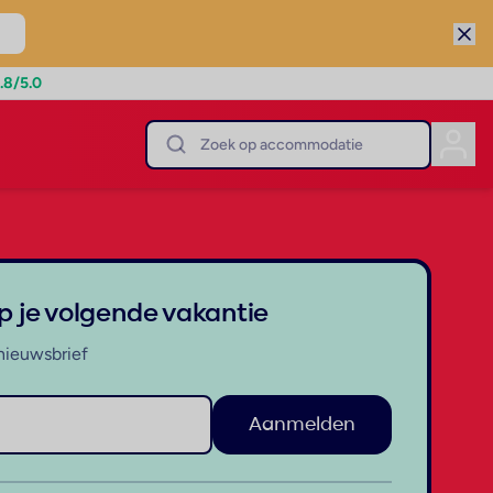
.8
/5.0
op je volgende vakantie
nieuwsbrief
Aanmelden