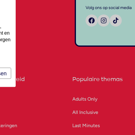
Volg ons op social media
,
nt en
orgen
sen
orbereid
Populaire themas
Adults Only
All Inclusive
keringen
Last Minutes