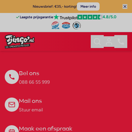
Nieuwsbrief: €35,- korting!
Meer info
4.8
/5.0
Laagste prijsgarantie
Bel ons
088 66 55 999
Mail ons
Stuur email
Maak een afspraak