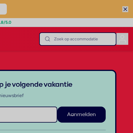
.8
/5.0
op je volgende vakantie
nieuwsbrief
Aanmelden