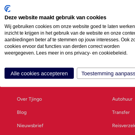
Maak een afspraak
Eenvoudig wanneer het uitkomt
Deze website maakt gebruik van cookies
Wij gebruiken cookies om onze website goed te laten werken
Offerte aanvragen
inzicht te krijgen in het gebruik van de website en onze conte
Vraag offerte aan
aanbiedingen beter af te stemmen op jouw interesses. Ook z
cookies ervoor dat functies van derden correct worden
weergegeven. Lees meer in ons privacy- en cookiebeleid.
Alle cookies accepteren
Toestemming aanpas
Ons bedrijf
Goed vo
Over Tjingo
Autohuur
Blog
Transfer
Nieuwsbrief
Reisverze