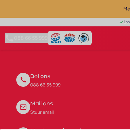
Mel
Laa
088 66 55 999
Bel ons
088 66 55 999
Mail ons
Stuur email