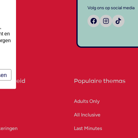
Volg ons op social media
,
nt en
orgen
sen
orbereid
Populaire themas
Adults Only
All Inclusive
keringen
Last Minutes