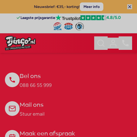
Nieuwsbrief: €35,- korting!
Meer info
4.8
/5.0
Laagste prijsgarantie
Bel ons
088 66 55 999
Mail ons
Stuur email
Maak een afspraak