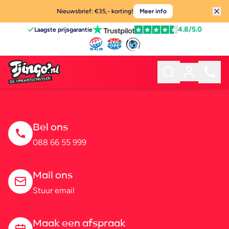
Nieuwsbrief: €35,- korting!
Meer info
4.8
/5.0
Laagste prijsgarantie
Bel ons
088 66 55 999
Mail ons
Stuur email
Maak een afspraak