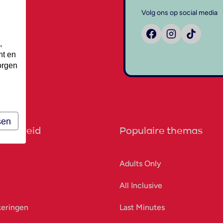
Volg ons op social media
,
nt en
orgen
sen
orbereid
Populaire themas
Adults Only
All Inclusive
keringen
Last Minutes