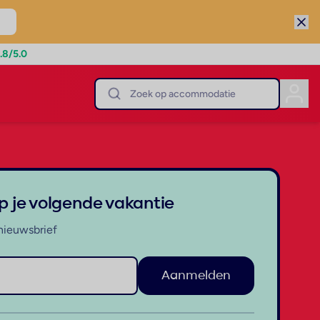
.8
/5.0
op je volgende vakantie
nieuwsbrief
Aanmelden