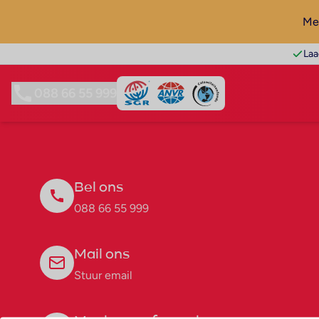
Mel
Laa
088 66 55 999
Bel ons
088 66 55 999
Mail ons
Stuur email