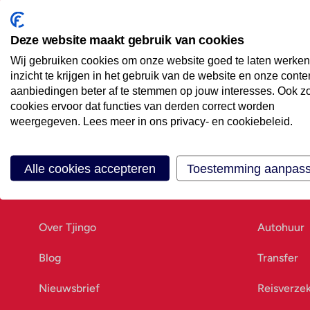
Maak een afspraak
Eenvoudig wanneer het uitkomt
Deze website maakt gebruik van cookies
Wij gebruiken cookies om onze website goed te laten werken
Offerte aanvragen
inzicht te krijgen in het gebruik van de website en onze conte
Vraag offerte aan
aanbiedingen beter af te stemmen op jouw interesses. Ook z
cookies ervoor dat functies van derden correct worden
weergegeven. Lees meer in ons privacy- en cookiebeleid.
Alle cookies accepteren
Toestemming aanpas
Ons bedrijf
Goed vo
Over Tjingo
Autohuur
Blog
Transfer
Nieuwsbrief
Reisverze