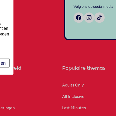
Volg ons op social media
,
nt en
orgen
sen
orbereid
Populaire themas
Adults Only
All Inclusive
keringen
Last Minutes