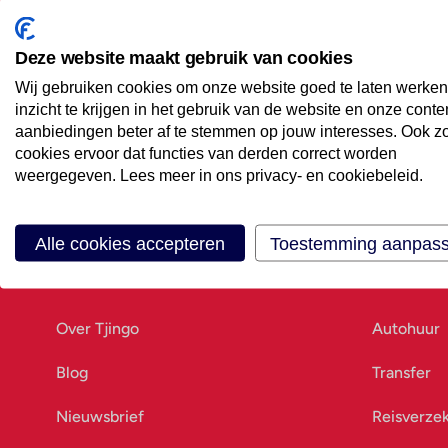
Maak een afspraak
Eenvoudig wanneer het uitkomt
Deze website maakt gebruik van cookies
Wij gebruiken cookies om onze website goed te laten werken
Offerte aanvragen
inzicht te krijgen in het gebruik van de website en onze conte
Vraag offerte aan
aanbiedingen beter af te stemmen op jouw interesses. Ook z
cookies ervoor dat functies van derden correct worden
weergegeven. Lees meer in ons privacy- en cookiebeleid.
Alle cookies accepteren
Toestemming aanpas
Ons bedrijf
Goed vo
Over Tjingo
Autohuur
Blog
Transfer
Nieuwsbrief
Reisverze