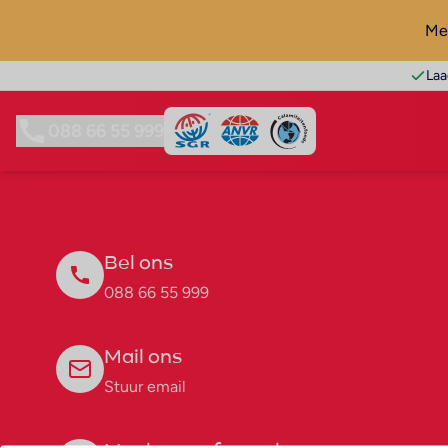
Mel
Laa
088 66 55 999
Bel ons
088 66 55 999
Mail ons
Stuur email