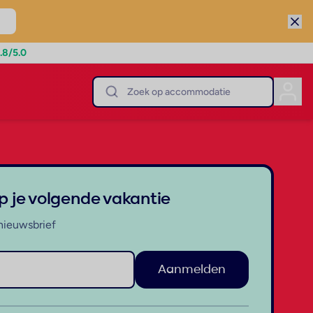
.8
/5.0
op je volgende vakantie
nieuwsbrief
Aanmelden