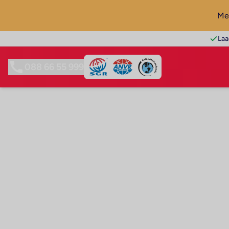
Mel
Laa
088 66 55 999