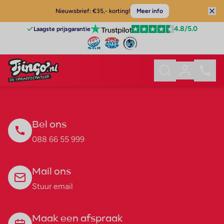
Nieuwsbrief: €35,- korting!
Meer info
4.8
/5.0
Laagste prijsgarantie
Bel ons
088 66 55 999
Mail ons
Stuur email
Maak een afspraak