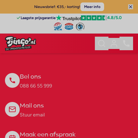
Nieuwsbrief: €35,- korting!
Meer info
4.8
/5.0
Laagste prijsgarantie
Bel ons
088 66 55 999
Mail ons
Stuur email
Maak een afspraak