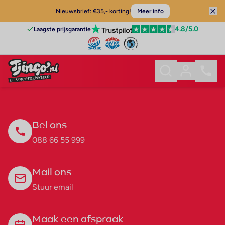
Nieuwsbrief: €35,- korting!
Meer info
4.8
/5.0
Laagste prijsgarantie
Bel ons
088 66 55 999
Mail ons
Stuur email
Maak een afspraak