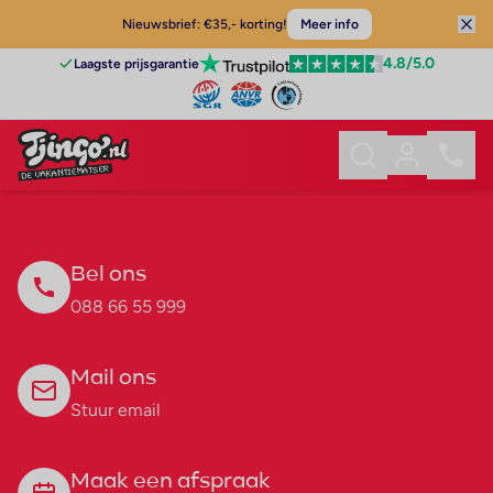
Nieuwsbrief: €35,- korting!
Meer info
4.8
/5.0
Laagste prijsgarantie
Bel ons
088 66 55 999
Mail ons
Stuur email
Maak een afspraak