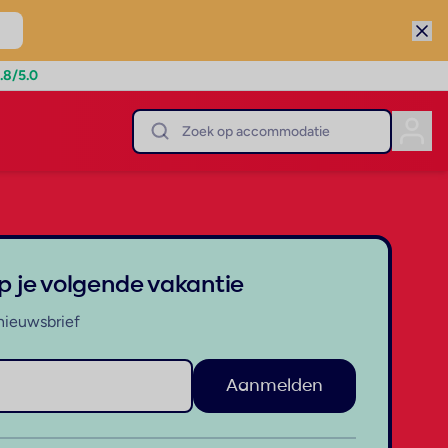
.8
/5.0
op je volgende vakantie
nieuwsbrief
Aanmelden