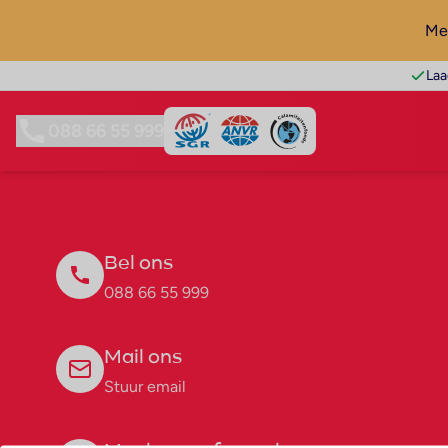
Mel
Laa
088 66 55 999
Bel ons
088 66 55 999
Mail ons
Stuur email