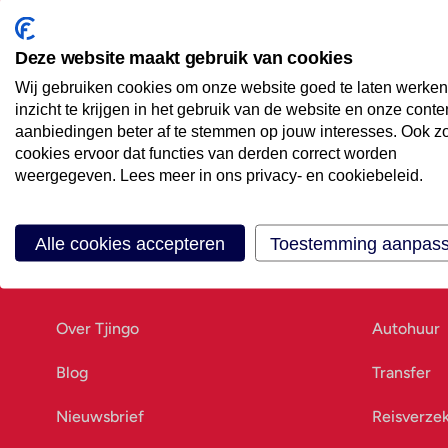
Maak een afspraak
Eenvoudig wanneer het uitkomt
Deze website maakt gebruik van cookies
Wij gebruiken cookies om onze website goed te laten werken
Offerte aanvragen
inzicht te krijgen in het gebruik van de website en onze conte
Vraag offerte aan
aanbiedingen beter af te stemmen op jouw interesses. Ook z
cookies ervoor dat functies van derden correct worden
weergegeven. Lees meer in ons privacy- en cookiebeleid.
Alle cookies accepteren
Toestemming aanpas
Ons bedrijf
Goed vo
Over Tjingo
Autohuur
Blog
Transfer
Nieuwsbrief
Reisverze