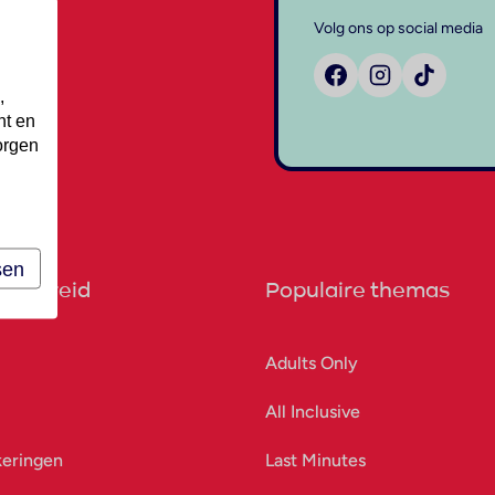
Volg ons op social media
,
nt en
orgen
sen
orbereid
Populaire themas
Adults Only
All Inclusive
keringen
Last Minutes