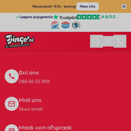
Nieuwsbrief: €35,- korting!
Meer info
4.8
/5.0
Laagste prijsgarantie
Bel ons
088 66 55 999
Mail ons
Stuur email
Maak een afspraak