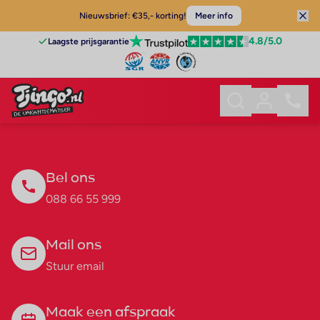
Nieuwsbrief: €35,- korting!
Meer info
4.8
/5.0
Laagste prijsgarantie
Bel ons
088 66 55 999
Mail ons
Stuur email
Maak een afspraak