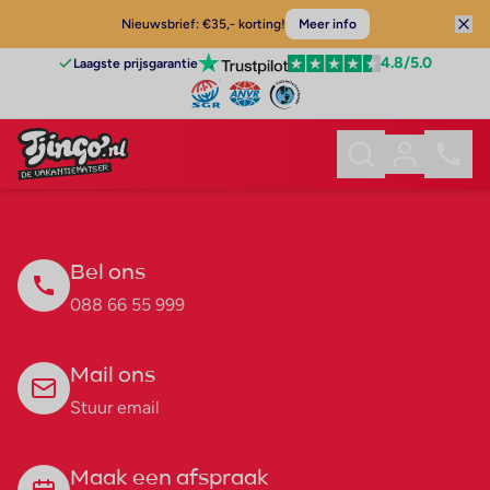
Nieuwsbrief: €35,- korting!
Meer info
4.8
/5.0
Laagste prijsgarantie
Bel ons
088 66 55 999
Mail ons
Stuur email
Maak een afspraak