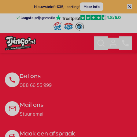
Nieuwsbrief: €35,- korting!
Meer info
4.8
/5.0
Laagste prijsgarantie
Bel ons
088 66 55 999
Mail ons
Stuur email
Maak een afspraak