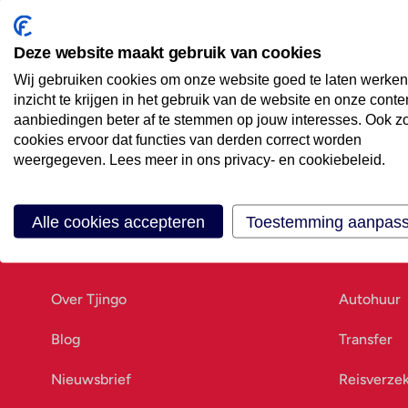
Maak een afspraak
Eenvoudig wanneer het uitkomt
Deze website maakt gebruik van cookies
Wij gebruiken cookies om onze website goed te laten werken
Offerte aanvragen
inzicht te krijgen in het gebruik van de website en onze conte
Vraag offerte aan
aanbiedingen beter af te stemmen op jouw interesses. Ook z
cookies ervoor dat functies van derden correct worden
weergegeven. Lees meer in ons privacy- en cookiebeleid.
Alle cookies accepteren
Toestemming aanpas
Ons bedrijf
Goed vo
Over Tjingo
Autohuur
Blog
Transfer
Nieuwsbrief
Reisverze