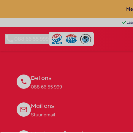
Mel
Laa
088 66 55 999
Bel ons
088 66 55 999
Mail ons
Stuur email