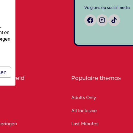
Volg ons op social media
,
nt en
orgen
sen
orbereid
Populaire themas
Adults Only
All Inclusive
keringen
Last Minutes