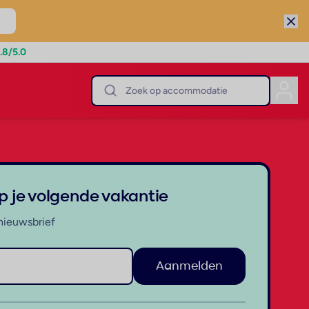
.8
/5.0
op je volgende vakantie
nieuwsbrief
Aanmelden