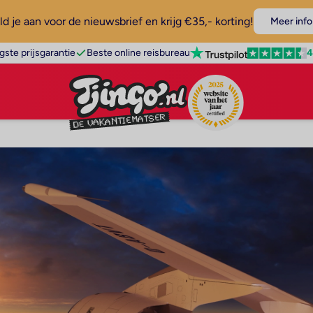
d je aan voor de nieuwsbrief en krijg €35,- korting!
Meer info
4
gste prijsgarantie
Beste online reisbureau