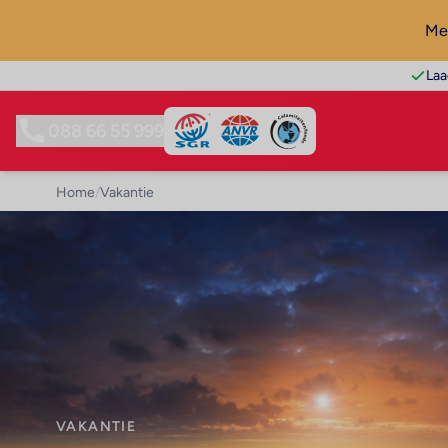
Mel
Laa
088 66 55 999
Home
/
Vakantie
VAKANTIE