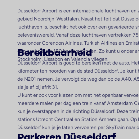
Düsseldorf Airport is een internationale luchthaven en 
gebied Noordrijn-Westfalen. Naast het feit dat Düssel
luchthaven is, beschikt het ook over een gevarieerde 
beleveniswereld. Vanaf deze luchthaven vertrekken 75
waaronder Corendon Airlines, Turkish Airlines en Emira
een aanbod van 180 bestemmingen. Zo kunt u onder a
Bereikbaarheid
Stockholm, Lissabon en Valencia vliegen.
Düsseldorf Airport is goed te bereiken met de auto. Het
kilometer ten noorden van de stad Düsseldorf. Je kunt 
de N201 nemen. Je vervolgt de weg dan op de A40, A5
sla je af bij afrit 31.
U kunt er ook voor kiezen om met het openbaar vervoer t
meerdere malen per dag een trein vanaf Amsterdam Cen
kun je overstappen in de richting Düsseldorf. Deze trei
stations Utrecht Centraal en Station Arnhem gaan. Op h
Düsseldorf kun je je laten vervoeren per SkyTrain naar d
Parkeren Düsseldorf