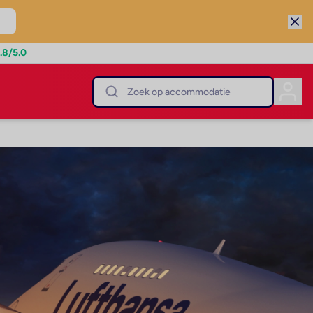
.8
/5.0