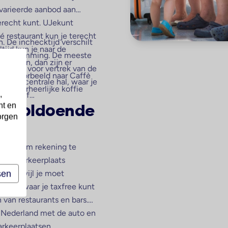
gevarieerde aanbod aan
terecht kunt. UJekunt
é restaurant kun je terecht
. De inchecktijd verschilt
tijd kun je naar de
 de bestemming. De meeste
 worden, dan zijn er
inuten voor vertrek van de
r bijvoorbeeld naar Caffè
 in de centrale hal, waar je
 je overheerlijke koffie
,
lucht of
nt en
t voldoende
orgen
angrijk om rekening te
 een parkeerplaats
sen
len terwijl je moet
heden waar je taxfree kunt
 van restaurants en bars.
t Nederland met de auto en
arkeerplaatsen.