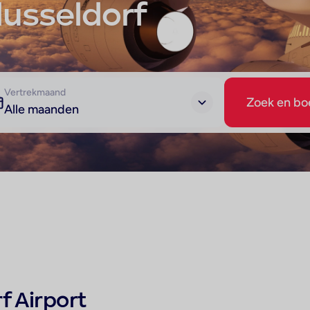
dusseldorf
Vertrekmaand
Zoek en bo
Alle maanden
f Airport