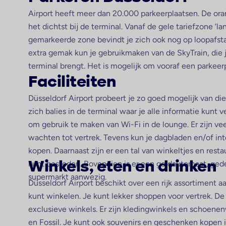
Airport heeft meer dan 20.000 parkeerplaatsen. De oran
het dichtst bij de terminal. Vanaf de gele tariefzone ‘l
gemarkeerde zone bevindt je zich ook nog op loopafsta
extra gemak kun je gebruikmaken van de SkyTrain, die je
terminal brengt. Het is mogelijk om vooraf een parkeer
Faciliteiten
Düsseldorf Airport probeert je zo goed mogelijk van dien
zich balies in de terminal waar je alle informatie kunt v
om gebruik te maken van Wi-Fi in de lounge. Er zijn vee
wachten tot vertrek. Tevens kun je dagbladen en/of inte
kopen. Daarnaast zijn er een tal van winkeltjes en resta
kunt besteden. Bovendien is er een geldautomaat, ge
Winkels, eten en drinken
supermarkt aanwezig.
Düsseldorf Airport beschikt over een rijk assortiment a
kunt winkelen. Je kunt lekker shoppen voor vertrek. De
exclusieve winkels. Er zijn kledingwinkels en schoenen
en Fossil. Je kunt ook souvenirs en geschenken kopen 