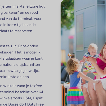
je terminal-tariefzone ligt
ang parkeren’ en de rood
nd van de terminal. Voor
 in korte tijd naar de
plaats te reserveren.
st te zijn. Er bevinden
erkrijgen. Het is mogelijk
l zitplaatsen waar je kunt
rnationale tijdschriften
urants waar je jouw tijd
denkruimte en een
an winkels waar je taxfree
 terminal beschikt over 64
winkels zoals H&M, Esprit
in de Düsseldorf Duty Free