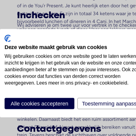
of in de You’r Present. Je kunt heerlijk eten door het 
restaurants en bars. Er zijn in totaal 34 ketens waar je 
Inchecken
bijvoorbeeld lunchen of dineren in 4 Cani. In het March
Wij adviseren je om twee uur voor vertrek in te checken
voor een gezonde lunch of diner. Voor een lekkere maal
per luchtvaartmaatschappij en is ook afhankelijk van
McDonald’s. Als je vroeg vertrekt en wat wakkerder wilt
luchtvaartmaatschappijen sluiten de incheckbalie 40 m
genoeg cafés waar je koffie kunt halen. Je kunt hiervoo
Deze website maakt gebruik van cookies
desbetreffende vlucht. Alle incheckbalies zijn te vinden
Ritazza gaan. In de terminal vindt je een Starbucks waar
Wij gebruiken cookies om onze website goed te laten werken
tevens monitoren vindt met het balienummer voor de v
kunt verkrijgen.
inzicht te krijgen in het gebruik van de website en onze conte
luchtvaartmaatschappij.
Een mooie luchthaven me
aanbiedingen beter af te stemmen op jouw interesses. Ook z
faciliteiten
cookies ervoor dat functies van derden correct worden
weergegeven. Lees meer in ons privacy- en cookiebeleid.
Düsseldorf Airport is een mooie luchthaven. Het is bel
houden met eventuele wachtrijen en je kunt het beste
Alle cookies accepteren
Toestemming aanpas
reserveren. Een voordeel is dat je je niet hoeft te verve
wachten op de vlucht. Er zijn een tal van shopmogelijk
winkelen. Daarnaast biedt het een ruim assortiment aan
Je kunt Düsseldorf Airport gemakkelijk bereiken vanui
Contactgegevens
trein. Tevens beschikt de luchthaven over voldoende p