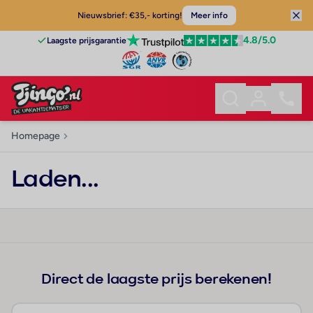
Nieuwsbrief: €35,- korting!
Meer info
4.8
/5.0
Laagste prijsgarantie
Homepage
Laden...
Direct de laagste prijs berekenen!