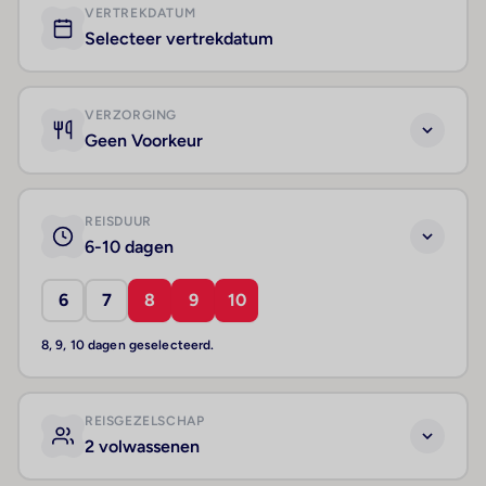
VERTREKDATUM
Selecteer vertrekdatum
VERZORGING
Geen Voorkeur
REISDUUR
6-10 dagen
6
7
8
9
10
8, 9, 10 dagen geselecteerd.
REISGEZELSCHAP
2 volwassenen