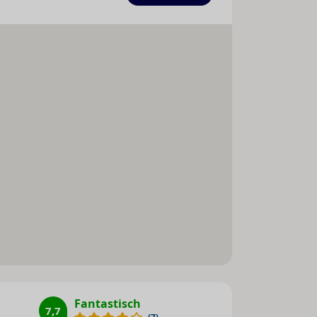
airconditioning : 1
Restaurant(s) met rookvrij
gedeelte : 1
Conferentiezaal : 1
Internetaansluiting
WiFi hotspot
Roomservice
Wasservice
Parkeerplaats
Parkeergarage
Wasgelegenheid
Huisdieren
Hygiëne
Afstandsregels
Fantastisch
7,7