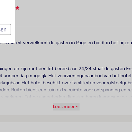
na
sen
e kwaliteit verwelkomt de gasten in Page en biedt in het bijzo
ingen en zijn met een lift bereikbaar. 24/24 staat de gasten E
 24 uur per dag mogelijk. Het voorzieningenaanbod van het hote
erkrijgbaar. Het hotel beschikt over faciliteiten voor rolstoelge
nden. Buiten biedt een tuin extra ruimte voor ontspanning en r
ats parkeren. Tot de aangeboden diensten horen kamerservice,
s van het dagblad gebruikmaken.
Lees meer
are verwarming zorgen voor een aangename luchtcirculatie in 
zee genieten. De met vloerbedekking uitgeruste kamers beschi