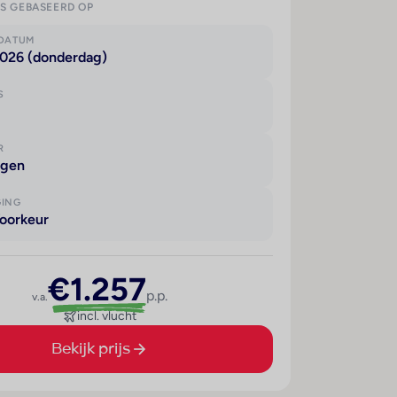
IS GEBASEERD OP
KDATUM
2026 (donderdag)
S
R
agen
GING
oorkeur
€1.257
p.p.
v.a.
incl. vlucht
Bekijk prijs