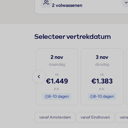
2 volwassenen
Selecteer vertrekdatum
18 sep
2 nov
3 nov
vrijdag
maandag
dinsdag
va.
va.
va.
€1.799
€1.449
€1.383
p.p.
p.p.
p.p.
8-10 dagen
8-10 dagen
8-10 dagen
vanaf Amsterdam
vanaf Eindhoven
vana