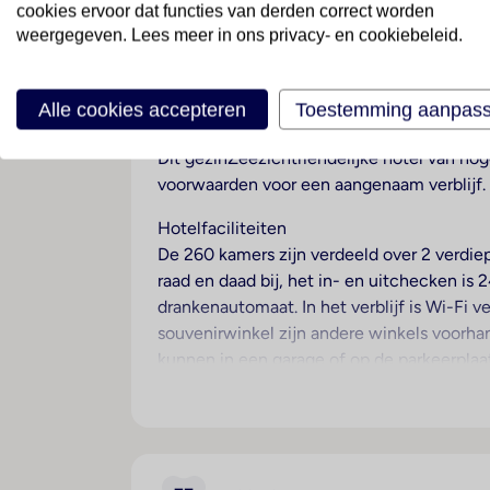
cookies ervoor dat functies van derden correct worden
Lake Powell Resort & Mari
weergegeven. Lees meer in ons privacy- en cookiebeleid.
Verenigde Staten
· Arizona
· Pagina
Alle cookies accepteren
Toestemming aanpas
Ligging
Dit gezinZeezichtriendelijke hotel van hog
voorwaarden voor een aangenaam verblijf.
Hotelfaciliteiten
De 260 kamers zijn verdeeld over 2 verdiep
raad en daad bij, het in- en uitchecken is
drankenautomaat. In het verblijf is Wi-Fi v
souvenirwinkel zijn andere winkels voorha
kunnen in een garage of op de parkeerpla
een eigen shuttlebus. Gasten kunnen grati
Kamers
Airconditioning en een individueel regelb
balkon of het terras van het uitzicht op 