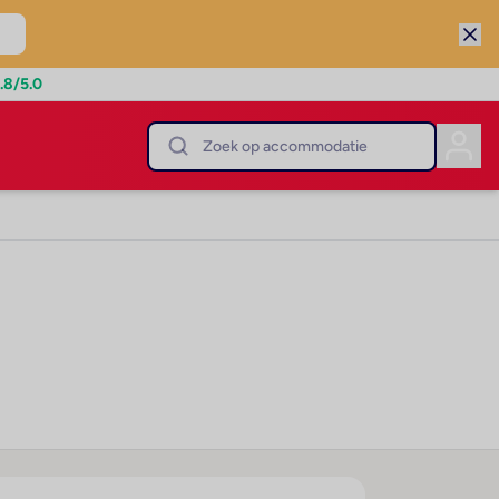
.8
/5.0