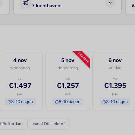
7 luchthavens
8
LAAGSTE
4 nov
5 nov
6 nov
woensdag
donderdag
vrijdag
va.
va.
va.
€1.497
€1.257
€1.395
p.p.
p.p.
p.p.
8-10 dagen
8-10 dagen
8-10 dagen
f Rotterdam
vanaf Düsseldorf