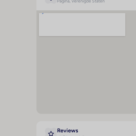
Pagina
, Verenigde Staten
Creditcards
De volgende creditcards worden in het ho
Kamer
Maal
Badkamer
L
Reviews