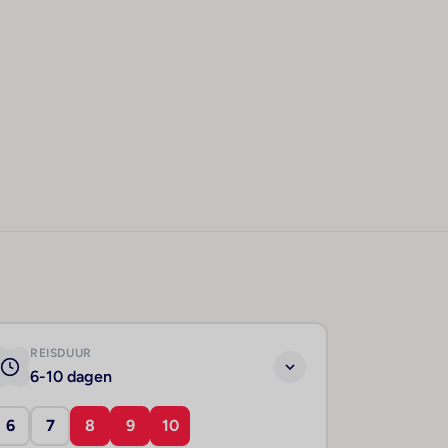
REISDUUR
6-10 dagen
6
7
8
9
10