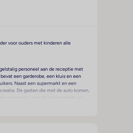
nder voor ouders met kinderen alle
ngelstalig personeel aan de receptie met
l bevat een garderobe, een kluis en een
bruikers. Naast een supermarkt en een
ecreatie. De gasten die met de auto komen,
 een wasservice, een muntwasserette en
de kamers. De gasten kunnen vanaf het
kken over een tweepersoonsbed, een