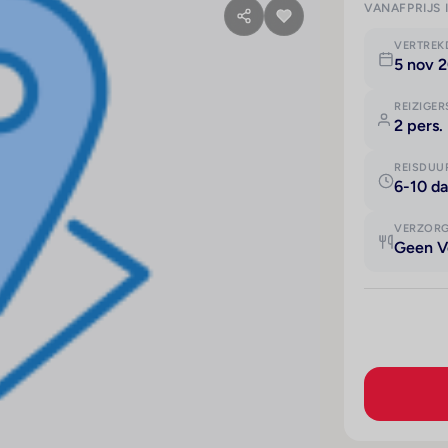
VANAFPRIJS 
VERTRE
5 nov 
REIZIGER
2 pers.
REISDUU
6-10 d
VERZOR
Geen V