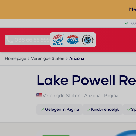
Mel
Laa
088 66 55 999
Homepage
Verenigde Staten
Arizona
Lake Powell Re
Verenigde Staten
,
Arizona
,
Pagina
Gelegen in Pagina
Kindvriendelijk
Sp