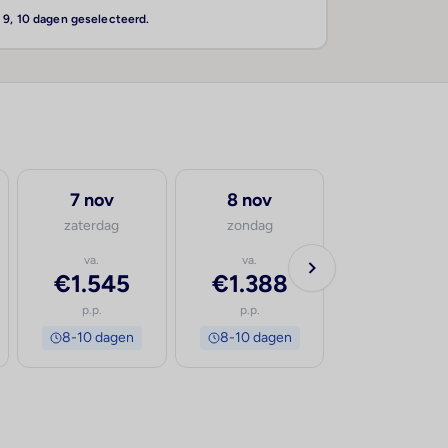
, 9, 10 dagen geselecteerd.
7 nov
8 nov
zaterdag
zondag
va.
va.
€1.545
€1.388
p.p.
p.p.
8-10 dagen
8-10 dagen