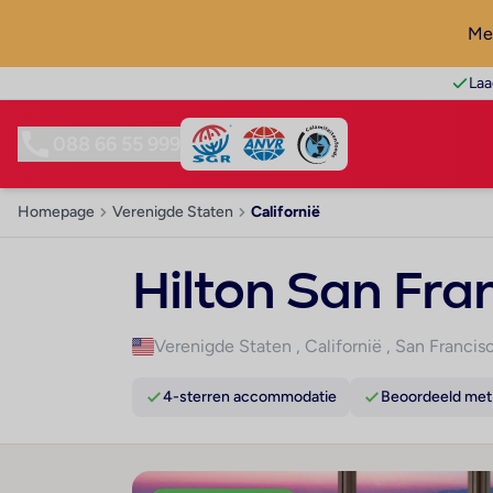
Mel
Laa
088 66 55 999
Homepage
Verenigde Staten
Californië
Hilton San Fra
Verenigde Staten
,
Californië
,
San Francis
4-sterren accommodatie
Beoordeeld met