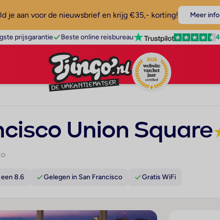
d je aan voor de nieuwsbrief en krijg €35,- korting!
Meer info
4
gste prijsgarantie
Beste online reisbureau
ncisco Union Square
co
 een 8.6
Gelegen in San Francisco
Gratis WiFi