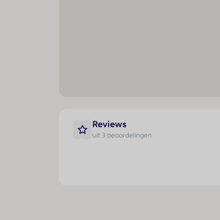
Maaltijden
Spo
Reviews
uit 3 beoordelingen
Lunch à la carte
B
Diner à la carte
Li
Wh
Sa
S
Fi