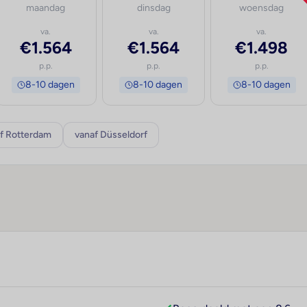
maandag
dinsdag
woensdag
va.
va.
va.
€1.564
€1.564
€1.498
p.p.
p.p.
p.p.
8-10 dagen
8-10 dagen
8-10 dagen
f Rotterdam
vanaf Düsseldorf