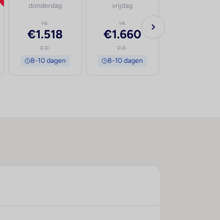
donderdag
vrijdag
zaterdag
va.
va.
va.
€1.518
€1.660
€1.615
p.p.
p.p.
p.p.
8-10 dagen
8-10 dagen
8-10 dage