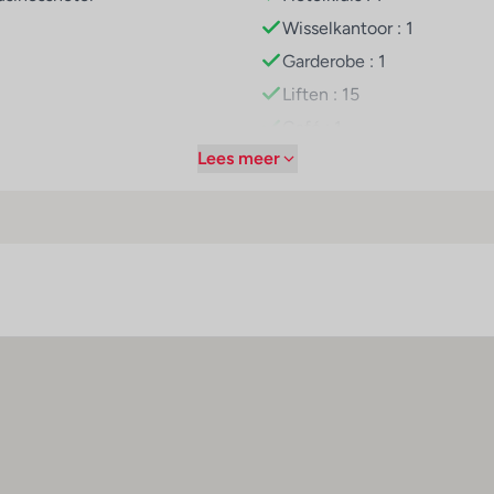
Wisselkantoor : 1
zwembadencomplex levert veel zwemplezier op. De ligstoelen 
Garderobe : 1
 de nodige rust en ontspanning. Op het gebied van recreatie bi
Liften : 15
apiebehandelingen ook nog een stoombad tegen betaling aan. 
Café : 1
 en entertainmentprogramma deelnemen. Copyright GIATA 2004 -
Lees meer
Minimarkt : 1
Winkels : 1
Kapper : 1
orzieningen zoals bv. een restaurant, een koffiehuis en een bar.
ije maaltijden en vegetarische gerechten worden op aanvraag b
Bar(s) : 1
Theaterzaal : 1
Restaurant(s) : 1
Conferentiezaal : 1
Internetaansluiting
WiFi hotspot
Roomservice
Wasservice