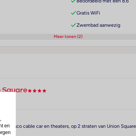
Beoordeeld met een 8.6
Gratis WiFi
Zwembad aanwezig
Meer tonen (2)
n Square
,
nt en
San Francisco cable car en theaters, op 2 straten van Union Squ
orgen