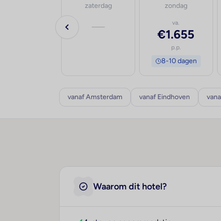
vrijdag
zaterdag
zondag
va.
—
va.
€1.801
€1.655
p.p.
p.p.
8-10 dagen
8-10 dagen
vanaf Amsterdam
vanaf Eindhoven
vana
Waarom dit hotel?