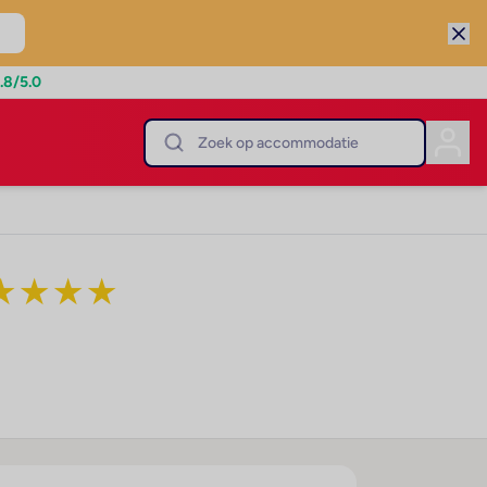
.8
/5.0
★
★
★
★