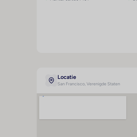
Sport/entertainment
Aangenaam verwarmd water in het outdoor 
De Whirlpool in de z1 met zwembaden biedt
sauna, een schoonheidssalon en hydrother
de kinderen aan een gezellig spelletjes-
www.giata.com for client nof 125551
Eten en drinken
Er is een grote keuze uit gastronomische vo
middag- en avondeten à la carte. Glutenvr
Locatie
San Francisco
, Verenigde Staten