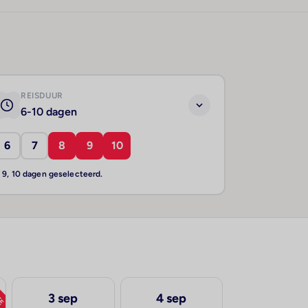
REISDUUR
6-10 dagen
6
7
8
9
10
, 9, 10 dagen geselecteerd.
TE
3 sep
4 sep
5 sep