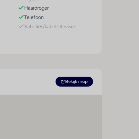
Haardroger
zijn ideaal om van de zon te genieten.
Telefoon
edt het hotel naast de fitnessstudio, een
Satelliet/kabeltelevisie
Terwijl de ouders zich ontspannen, kunnen
Radio
 2025. Multilingual, powered by
Internetaansluiting
Minibar
Koelkast
 Naast ontbijt biedt het verblijf ook
ereid.
Kingsize bed
Tapijtvloer
Bekijk map
Airconditioning (centraal
geregeld)
Centrale verwarming
Kluis
Televisie
Tweepersoonsbed