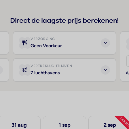
Direct de laagste prijs berekenen!
VERZORGING
Geen Voorkeur
VERTREKLUCHTHAVEN
7 luchthavens
8
LAAGS
31 aug
1 sep
2 sep