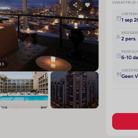
VANAFPRIJS 
VERTRE
1 sep 2
REIZIGER
2 pers.
REISDUU
6-10 d
 13
VERZOR
Geen V
+9