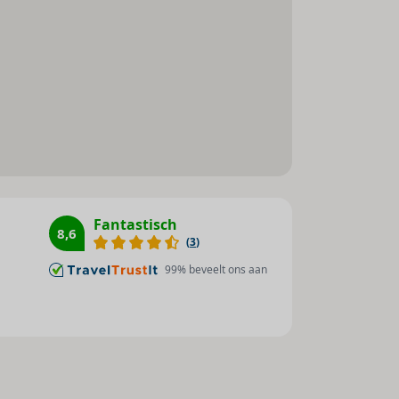
Airconditioning (individueel
regelbaar)
Verwarming (individueel
regelbaar)
Mogelijkheid om zelf thee en
koffie te zetten
Rolstoeltoegankelijk
Fantastisch
8,6
(
3
)
99
% beveelt ons aan
ck-