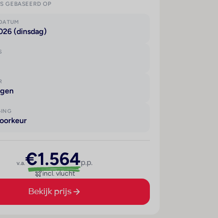
IS GEBASEERD OP
KDATUM
026 (dinsdag)
S
R
agen
GING
oorkeur
€1.564
p.p.
v.a.
incl. vlucht
Bekijk prijs