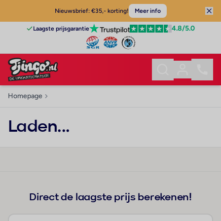
Nieuwsbrief: €35,- korting!
Meer info
4.8
/5.0
Laagste prijsgarantie
Homepage
Laden...
Direct de laagste prijs berekenen!