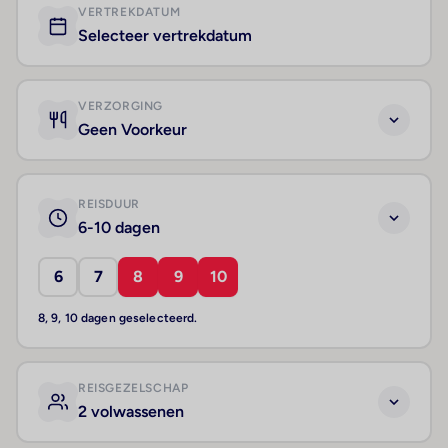
VERTREKDATUM
Selecteer vertrekdatum
VERZORGING
Geen Voorkeur
REISDUUR
6-10 dagen
6
7
8
9
10
8, 9, 10 dagen geselecteerd.
REISGEZELSCHAP
2 volwassenen