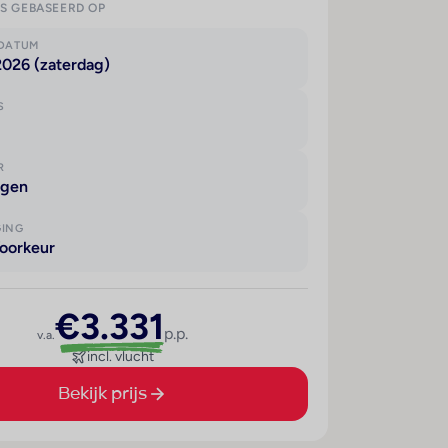
IS GEBASEERD OP
KDATUM
2026 (zaterdag)
S
R
agen
GING
oorkeur
€3.331
p.p.
v.a.
incl. vlucht
Bekijk prijs