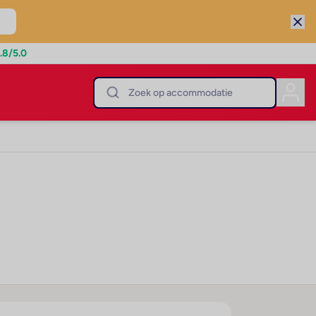
.8
/5.0