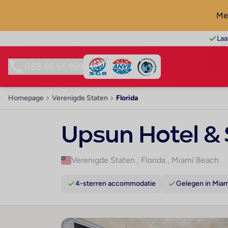
Mel
Laa
088 66 55 999
Homepage
Verenigde Staten
Florida
Upsun Hotel & 
Verenigde Staten
,
Florida
,
Miami Beach
4-sterren accommodatie
Gelegen in Mia