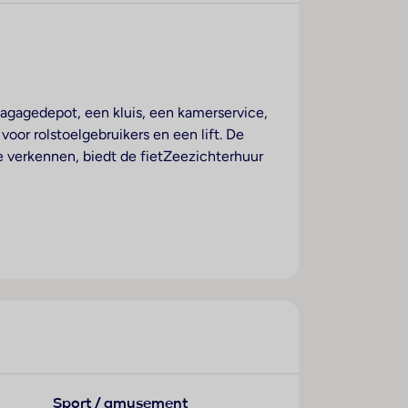
 bagagedepot, een kluis, een kamerservice,
 voor rolstoelgebruikers en een lift. De
 verkennen, biedt de fietZeezichterhuur
 beschikken over een tweepersoonsbed,
de gemakken in alle kamers behoort een
en eveneens tot de standaardvoorzieningen.
ie en Wi-Fi (kosteloos) beschikbaar. In de
ikt over gezinskamers en niet-
ve ontspanning. Comfortabele ligstoelen
Sport / amusement