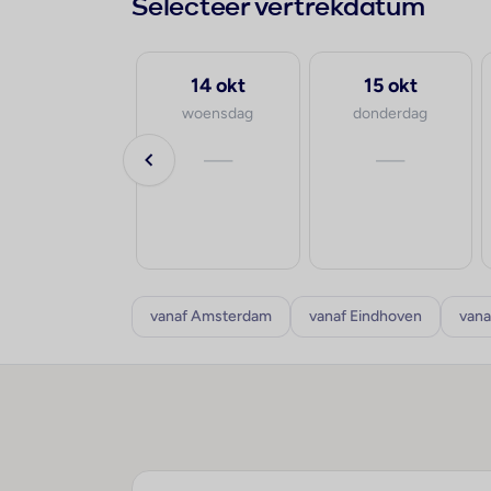
Selecteer vertrekdatum
19 aug
14 okt
15 okt
woensdag
woensdag
donderdag
—
—
—
vanaf Amsterdam
vanaf Eindhoven
vana