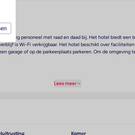
welkom.
sen
ngelstalig personeel met raad en daad bij. Het hotel biedt een
blijf is Wi-Fi verkrijgbaar. Het hotel beschikt over faciliteiten
een garage of op de parkeerplaats parkeren. Om de omgeving te
 voor een aangename luchtcirculatie in de kamers. De kamers
Lees meer
ok babybedjes en extra bedden kunnen worden klaargezet. Tot 
lkast, een mini-koelkast en een thee-/koffiezetapparaat behor
 de gasten verkrijgbaar. Bovendien zijn een telefoon, een televis
bad, zijn een föhn en een telefoon aanwezig. Het hotel besch
d geschikt voor een paar uurtjes aquarobics training en actie
luitrusting
Kamer