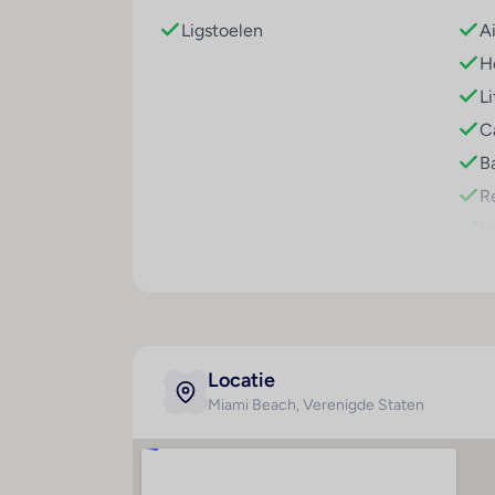
staan op het terras klaar voor gebruik. Ve
Ligstoelen
A
zonnebank zorgen voor de nodige afwissel
Ho
Eten en drinken
Li
Er is een grote keuze uit gastronomische vo
Ca
het begin van de dag. Ook bijzondere maalt
Ba
Re
I
W
R
W
F
Locatie
P
Miami Beach
, Verenigde Staten
P
H