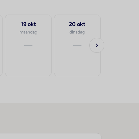
19 okt
20 okt
maandag
dinsdag
—
—