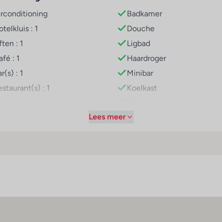
rschillende ontspanningsmogelijkheden zoals fietsen/mountainbi
irconditioning
Badkamer
ing. Copyright GIATA 2004 - 2025. Multilingual, powered by w
telkluis : 1
Douche
ften : 1
Ligbad
orzieningen zoals bv. een restaurant, een koffiehuis en een bar
fé : 1
Haardroger
ijden zoals bijvoorbeeld vegetarische gerechten zijn verkrijgba
r(s) : 1
Minibar
staurant(s) : 1
Koelkast
nternetaansluiting
Kingsize bed
Lees meer
iFi hotspot
Airconditioning (centraal
geregeld)
oomservice
Centrale verwarming
asservice
Kluis
ietsenverhuur
Televisie
arkeerplaats
Tweepersoonsbed
arkeergarage
Mogelijkheid om zelf thee
uisdieren
koffie te zetten