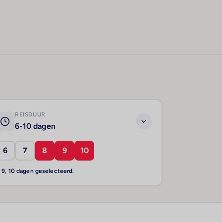
REISDUUR
6-10 dagen
6
7
8
9
10
, 9, 10 dagen geselecteerd.