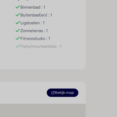
ken, golfen, een fitnessstudio en een
Binnenbad : 1
ww.giata.com for client nof 125551
Buitenbad(en) : 1
Ligstoelen : 1
. Een lekker ontbijt bezorgt energie voor
Zonneterras : 1
ar.
Fitnessstudio : 1
Fiets/mountainbike : 1
Golf : 1
Aantal zwembaden : 1
Zonnestudio/solarium : 1
Bekijk map
 en