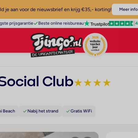
d je aan voor de nieuwsbrief en krijg €35,- korting!
Meer info
4
gste prijsgarantie
Beste online reisbureau
Social Club
★
★
★
★
mi Beach
Nabij het strand
Gratis WiFi