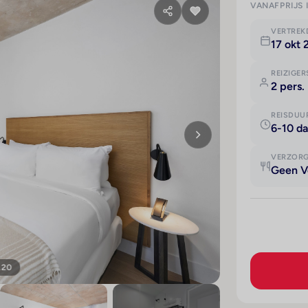
VANAFPRIJS 
VERTRE
17 okt 
REIZIGER
2 pers.
REISDUU
6-10 d
VERZOR
Geen V
120