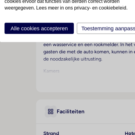
cookies ervoor dat functies van derden correct worden
weergegeven. Lees meer in ons privacy- en cookiebeleid.
Ligging
Dit hotel heet de gasten in Miami Beach 
Alle cookies accepteren
Toestemming aanpas
Hotelfaciliteiten
Aan de receptie in de ontvangsthal staat E
een wasservice en een rookmelder. In het ver
gasten die met de auto komen, kunnen in 
de noodzakelijke uitrusting.
Kamers
Airconditioning en een verwarming zorgen
een queensize bed of een kingsize bed. O
kluis, een minibar en een bureau. Een koe
Een strijkset is voor het extra comfort van
badkamer, voorzien van een douche en een 
Faciliteiten
rokerskamers.
Sport/entertainment
Binnen- en buitenzwembaden zijn uitsteken
Strand
Hote