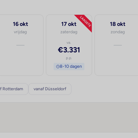
LAAGSTE
16 okt
17 okt
18 okt
vrijdag
zaterdag
zondag
—
va.
—
€3.331
p.p.
8-10 dagen
f Rotterdam
vanaf Düsseldorf