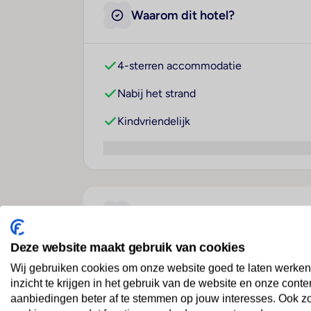
Waarom dit hotel?
4-sterren accommodatie
Nabij het strand
Kindvriendelijk
Over dit hotel
Deze website maakt gebruik van cookies
Wij gebruiken cookies om onze website goed te laten werken
Upsun Hotel & Social Club
inzicht te krijgen in het gebruik van de website en onze conte
Verenigde Staten
· Florida
· Miami Beach
aanbiedingen beter af te stemmen op jouw interesses. Ook z