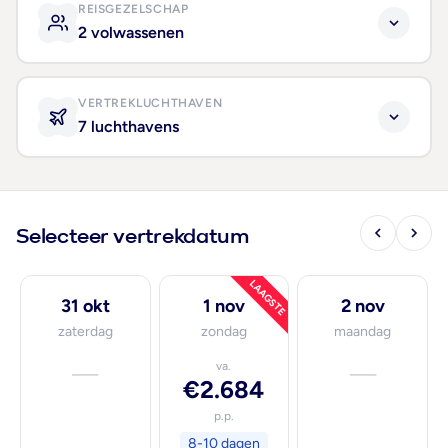
REISGEZELSCHAP
2 volwassenen
VERTREKLUCHTHAVEN
7 luchthavens
Selecteer vertrekdatum
LAAGSTE
31 okt
1 nov
2 nov
zaterdag
zondag
maandag
—
va.
—
€2.684
p.p.
8-10 dagen