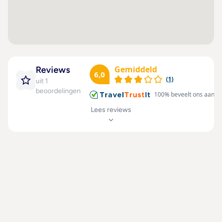
spa zorgen voor de nodige afwisseling. Copyright
Contactloos betalen
Duiken : 1
GIATA 2004 - 2025. Multilingual, powered by
Handdesinfectiemiddelen
Windsurfen : 1
www.giata.com for client nof 125551
voor gasten
Golf : 1
Housekeeping alleen
Aantal zwembaden : 1
op verzoek
Gemiddeld
Reviews
6,0
Safe Stay (AHLA)
(
1
)
uit 1
beoordelingen
Desinfectiedispenser
100
% beveelt ons aan
Hygiënetraining voor
Lees reviews
personeel
Gezondheidscontroles
bij het personeel
Gebruik van algemeen
verkrijgbare
desinfectiemiddelen
Beschermingsmiddelen
voor personeel