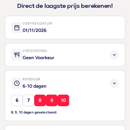
Direct de laagste prijs berekenen!
VERTREKDATUM
01/11/2026
VERZORGING
Geen Voorkeur
REISDUUR
6-10 dagen
6
7
8
9
10
8, 9, 10 dagen geselecteerd.