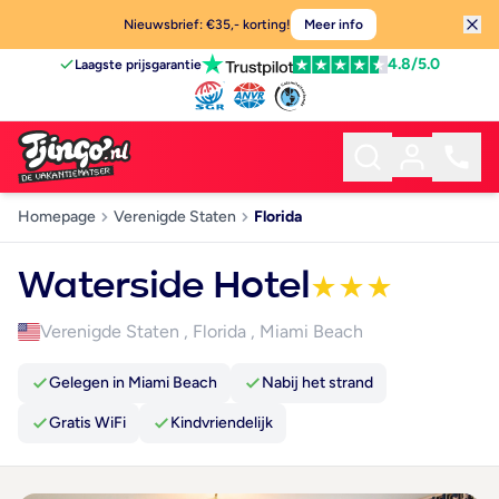
Nieuwsbrief: €35,- korting!
Meer info
4.8
/5.0
Laagste prijsgarantie
Homepage
Verenigde Staten
Florida
Waterside Hotel
★
★
★
Verenigde Staten
,
Florida
,
Miami Beach
Gelegen in Miami Beach
Nabij het strand
Gratis WiFi
Kindvriendelijk