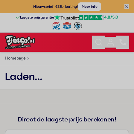
Nieuwsbrief: €35,- korting!
Meer info
4.8
/5.0
Laagste prijsgarantie
Homepage
Laden...
Direct de laagste prijs berekenen!