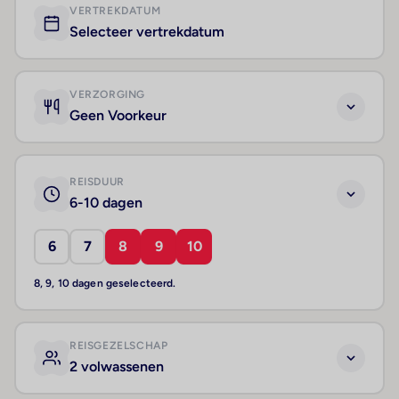
VERTREKDATUM
Selecteer vertrekdatum
VERZORGING
Geen Voorkeur
REISDUUR
6-10 dagen
6
7
8
9
10
8, 9, 10 dagen geselecteerd.
REISGEZELSCHAP
2 volwassenen