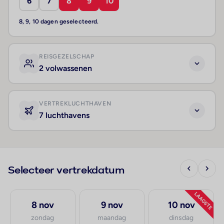
6
7
8
9
10
8, 9, 10 dagen geselecteerd.
REISGEZELSCHAP
2 volwassenen
VERTREKLUCHTHAVEN
7 luchthavens
Selecteer vertrekdatum
LAAGSTE
8 nov
9 nov
10 nov
zondag
maandag
dinsdag