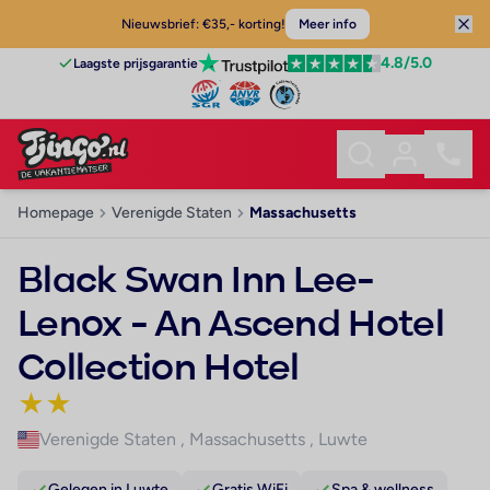
Nieuwsbrief: €35,- korting!
Meer info
4.8
/5.0
Laagste prijsgarantie
Homepage
Verenigde Staten
Massachusetts
Black Swan Inn Lee-
Lenox - An Ascend Hotel
Collection Hotel
★
★
Verenigde Staten
,
Massachusetts
,
Luwte
Gelegen in Luwte
Gratis WiFi
Spa & wellness