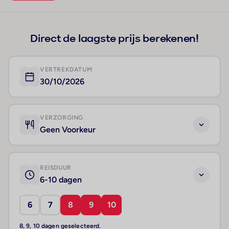
+5
Direct de laagste prijs berekenen!
VERTREKDATUM
30/10/2026
VERZORGING
Geen Voorkeur
REISDUUR
6-10 dagen
6
7
8
9
10
8, 9, 10 dagen geselecteerd.