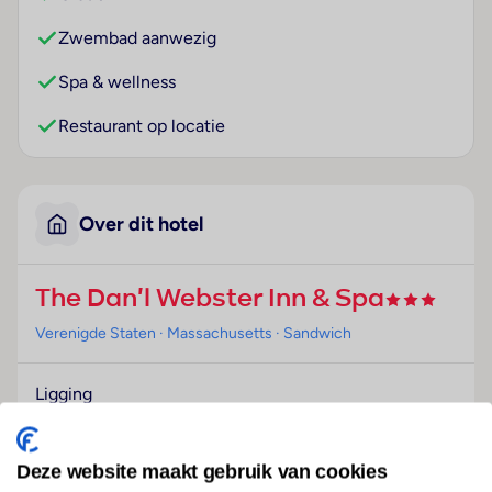
Zwembad aanwezig
Spa & wellness
Restaurant op locatie
Over dit hotel
The Dan'l Webster Inn & Spa
Verenigde Staten
· Massachusetts
· Sandwich
Ligging
Dit hotel bevindt zich in Cape Cod.
Hotelfaciliteiten
Deze website maakt gebruik van cookies
Het hotel werd in 1845 gebouwd. Voor de gasten