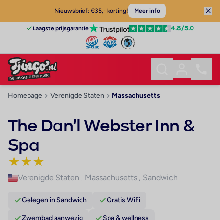
Nieuwsbrief: €35,- korting!
Meer info
4.8
/5.0
Laagste prijsgarantie
Homepage
Verenigde Staten
Massachusetts
The Dan'l Webster Inn &
Spa
★
★
★
Verenigde Staten
,
Massachusetts
,
Sandwich
Gelegen in Sandwich
Gratis WiFi
Zwembad aanwezig
Spa & wellness