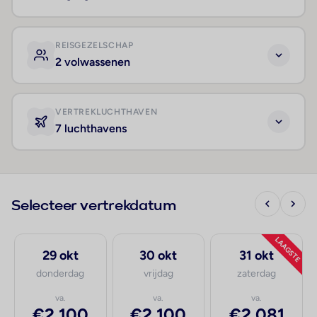
REISGEZELSCHAP
2 volwassenen
VERTREKLUCHTHAVEN
7 luchthavens
Selecteer vertrekdatum
LAAGSTE
29 okt
30 okt
31 okt
donderdag
vrijdag
zaterdag
va.
va.
va.
€2.100
€2.100
€2.081