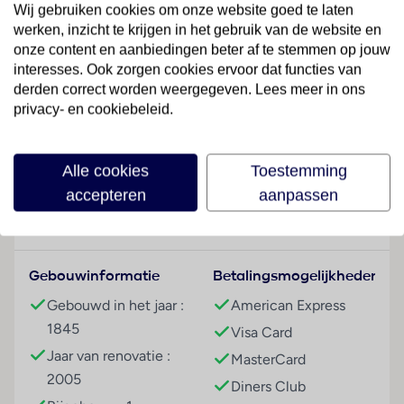
Wij gebruiken cookies om onze website goed te laten
staan in een hoofdgebouw met 3 verdiepingen en in
werken, inzicht te krijgen in het gebruik van de website en
een 2 verdiepingen tellend bijgebouw 53 kamers ter
onze content en aanbiedingen beter af te stemmen op jouw
beschikking. 24/24 staat de gasten Engelstalig
interesses. Ook zorgen cookies ervoor dat functies van
personeel aan de receptie met raad en daad bij, het
derden correct worden weergegeven. Lees meer in ons
in- en uitchecken is 24 uur per dag mogelijk. Het
privacy- en cookiebeleid.
voorzieningenaanbod van het hotel bevat een
Lees meer
garderobe, een bagagedepot, een kluis, een
Alle cookies
Toestemming
geldautomaat en een drankenautomaat. In het verblijf
is Wi-Fi verkrijgbaar. De tourdesk biedt ondersteuning
accepteren
aanpassen
bij het boeken van excursies. Het hotel beschikt over
Faciliteiten
meerdere voor gehandicapten toegankelijke
vrijetijdsbestedingen. Het hotel beschikt over
Gebouwinformatie
Betalingsmogelijkheden
faciliteiten voor rolstoelgebruikers en een lift. Voor
gemoedelijke stemmingen zorgt een open haard.
Gebouwd in het jaar :
American Express
Naast een souvenirwinkel zijn andere winkels
1845
Visa Card
voorhanden. De gasten kunnen voor een aangenaam
Jaar van renovatie :
MasterCard
verblijf gebruikmaken van de verschillende
2005
Diners Club
recreatieve voorzieningen van het verblijf zoals