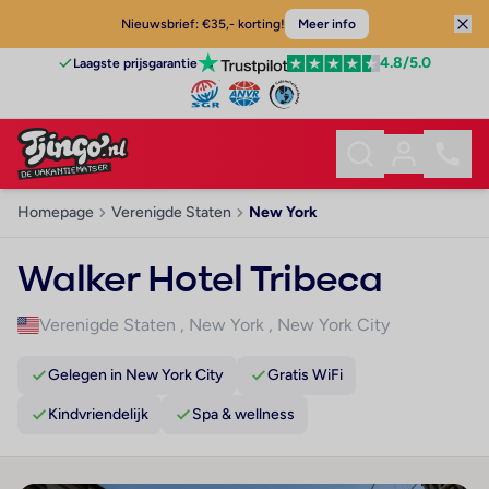
Nieuwsbrief: €35,- korting!
Meer info
4.8
/5.0
Laagste prijsgarantie
Homepage
Verenigde Staten
New York
Walker Hotel Tribeca
Verenigde Staten
,
New York
,
New York City
Gelegen in New York City
Gratis WiFi
Kindvriendelijk
Spa & wellness