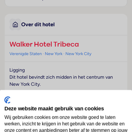
Over dit hotel
Walker Hotel Tribeca
Verenigde Staten
· New York
· New York City
Ligging
Dit hotel bevindt zich midden in het centrum van
New York City.
Hotelfaciliteiten
Het vriendelijke personeel aan de receptie is graag bij
Deze website maakt gebruik van cookies
alle vragen behulpzaam. Een bagagedepot, een kluis
en een wisselkantoor behoren tot de faciliteiten van
Wij gebruiken cookies om onze website goed te laten
werken, inzicht te krijgen in het gebruik van de website en
het hotel. In de openbare ruimtes is Wi-Fi verkrijgbaar.
onze content en aanbiedingen beter af te stemmen op jouw
De tourdesk biedt ondersteuning bij het boeken van