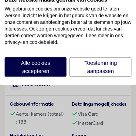
Hotelfaciliteiten
Wij gebruiken cookies om onze website goed te laten
Het hotel beschikt over 188 kamers en over een lift.
werken, inzicht te krijgen in het gebruik van de website en
Het vriendelijke personeel aan de receptie is graag bij
onze content en aanbiedingen beter af te stemmen op jouw
alle vragen behulpzaam. Service zoals een
interesses. Ook zorgen cookies ervoor dat functies van
bagagedepot en een kluis draagt bij tot een
derden correct worden weergegeven. Lees meer in ons
comfortabel verblijf. In de openbare ruimtes is Wi-Fi
privacy- en cookiebeleid.
verkrijgbaar. De tourdesk biedt ondersteuning bij het
boeken van excursies. Het hotel beschikt over een
Lees meer
aantal voor gehandicapten toegankelijke
Alle cookies
Toestemming
voorzieningen. Rolstoelvriendelijke faciliteiten zijn
accepteren
aanpassen
beschikbaar. Er zijn winkels die tot rondneuzen en
flaneren uitnodigen. Buiten biedt een tuin extra
Faciliteiten
ruimte voor ontspanning en recreatie. De gasten die
met de auto komen, kunnen in een garage of op de
Gebouwinformatie
Betalingsmogelijkheden
parkeerplaats (tegen toeslag) parkeren. Tot de
aangeboden faciliteiten behoren een 24-uurs
Aantal kamers (totaal)
Visa Card
beveiligingsdienst, een oppasservice, een
: 188
MasterCard
Kinderopvang, een autoverhuur, een transferservice,
kamerservice, een wasservice en een
Hoteluitrusting
Kamer