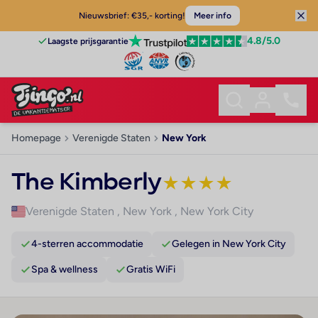
Nieuwsbrief: €35,- korting!
Meer info
4.8
/5.0
Laagste prijsgarantie
Homepage
Verenigde Staten
New York
The Kimberly
★
★
★
★
Verenigde Staten
,
New York
,
New York City
4-sterren accommodatie
Gelegen in New York City
Spa & wellness
Gratis WiFi