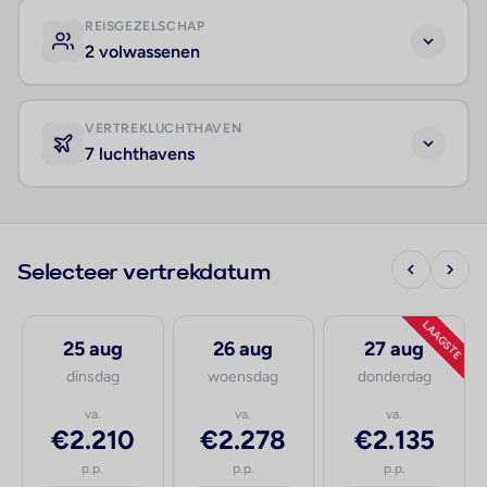
REISGEZELSCHAP
2 volwassenen
VERTREKLUCHTHAVEN
7 luchthavens
Selecteer vertrekdatum
LAAGSTE
25 aug
26 aug
27 aug
dinsdag
woensdag
donderdag
va.
va.
va.
€2.210
€2.278
€2.135
p.p.
p.p.
p.p.