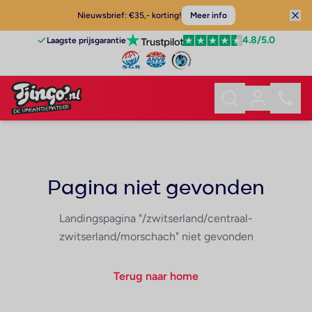
Nieuwsbrief: €35,- korting!
Meer info
4.8
/5.0
Laagste prijsgarantie
Pagina niet gevonden
Landingspagina "/zwitserland/centraal-
zwitserland/morschach" niet gevonden
Terug naar home