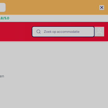
.8
/5.0
den