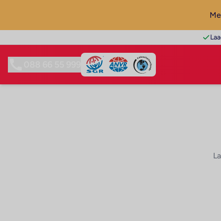
Mel
Laa
088 66 55 999
La