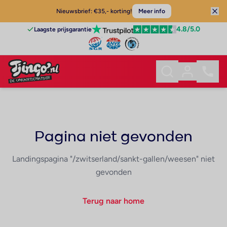
Nieuwsbrief: €35,- korting!
Meer info
4.8
/5.0
Laagste prijsgarantie
Pagina niet gevonden
Landingspagina "/zwitserland/sankt-gallen/weesen" niet
gevonden
Terug naar home