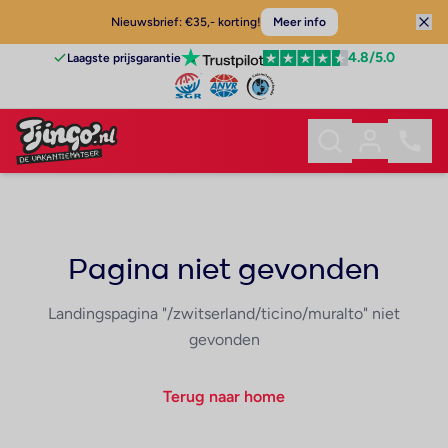
Nieuwsbrief: €35,- korting!
Meer info
4.8
/5.0
Laagste prijsgarantie
Pagina niet gevonden
Landingspagina "/zwitserland/ticino/muralto" niet
gevonden
Terug naar home