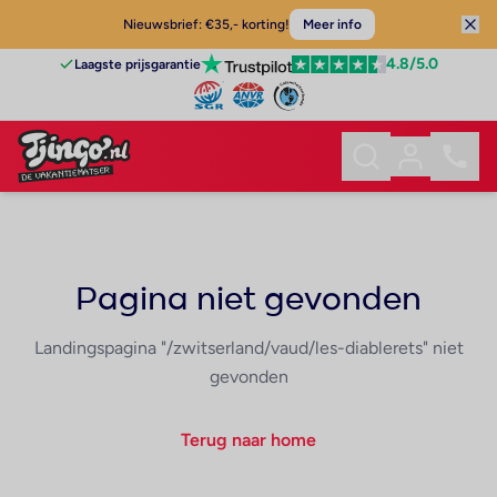
Nieuwsbrief: €35,- korting!
Meer info
4.8
/5.0
Laagste prijsgarantie
Pagina niet gevonden
Landingspagina "/zwitserland/vaud/les-diablerets" niet
gevonden
Terug naar home