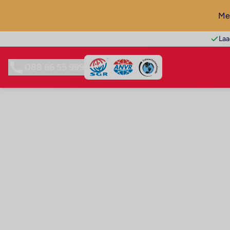
Mel
Laa
088 66 55 999