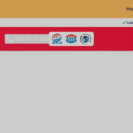
Mel
Laa
088 66 55 999