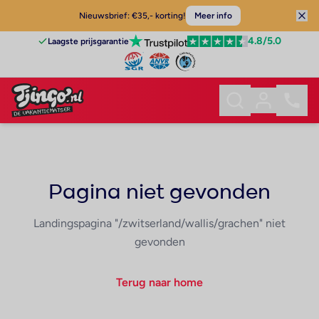
Nieuwsbrief: €35,- korting!
Meer info
4.8
/5.0
Laagste prijsgarantie
Pagina niet gevonden
Landingspagina "/zwitserland/wallis/grachen" niet
gevonden
Terug naar home