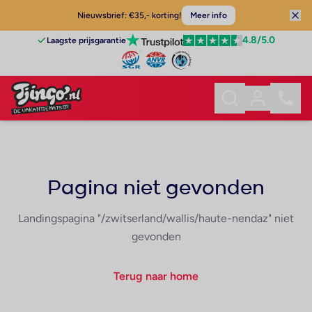
Nieuwsbrief: €35,- korting!
Meer info
4.8
/5.0
Laagste prijsgarantie
Pagina niet gevonden
Landingspagina "/zwitserland/wallis/haute-nendaz" niet
gevonden
Terug naar home