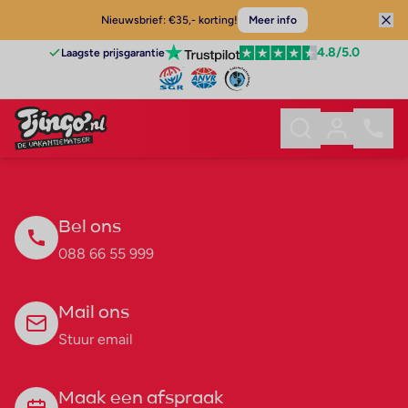
Nieuwsbrief: €35,- korting!
Meer info
4.8
/5.0
Laagste prijsgarantie
Bel ons
088 66 55 999
Mail ons
Stuur email
Maak een afspraak